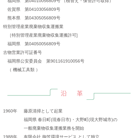
福岡県 第04010056809号 （積替え・保管許可取得）
佐賀県 第04103056809号
熊本県 第04305056809号
特別管理産業廃棄物収集運搬業
［特別管理産業廃棄物収集運搬許可]
福岡県 第04050056809号
古物営業許可証番号
福岡県公安委員会 第901161910056号
（ 機械工具類 ）
1960年
藤原清掃として起業
福岡県 春日町(現春日市)・大野町(現大野城市)の
一般廃棄物収集運搬業務を開始
1988年
有限会社 御笠環境サービス として独立